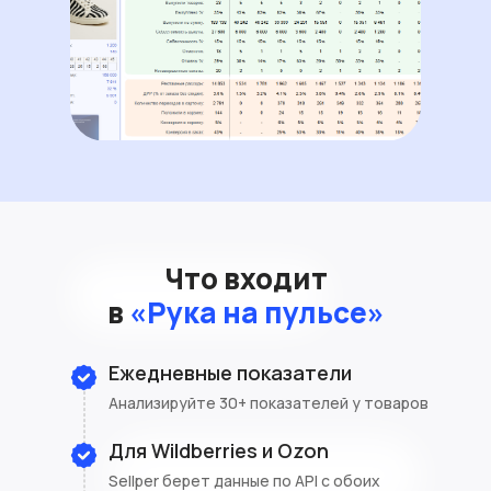
Анализ по неделям
Анализ по месяцам
Что входит
Позволяет анализировать данные от
Чтобы контролировать весь бизнес
недели к неделе!
в
«Рука на пульсе»
Ежедневные показатели
Анализируйте 30+ показателей у товаров
Для Wildberries и Ozon
Sellper берет данные по API с обоих